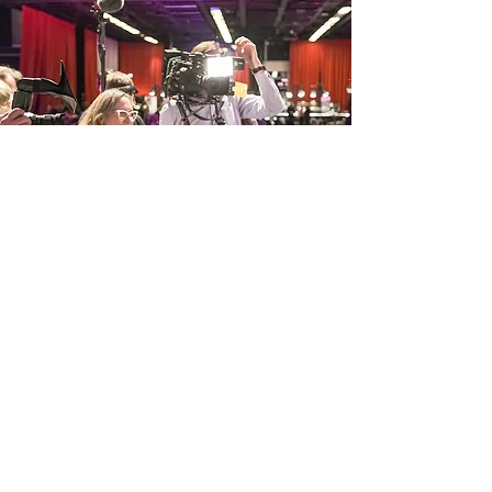
Der Titel
„Patissier des Jahres“
bedeutet nicht nur Prestige,
sondern auch einen enormen
Karrieresprung! Du kannst