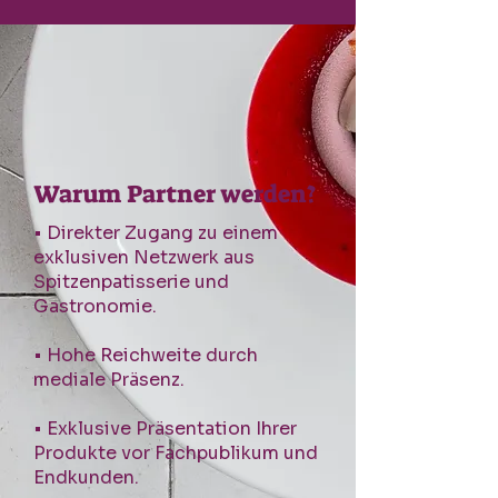
Warum Partner werden?
• Direkter Zugang zu einem
exklusiven Netzwerk aus
Spitzenpatisserie und
Gastronomie.
• Hohe Reichweite durch
mediale Präsenz.
• Exklusive Präsentation Ihrer
Produkte vor Fachpublikum und
Endkunden.