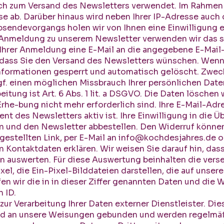
ich zum Versand des Newsletters verwendet. Im Rahme
sse ab. Darüber hinaus wird neben Ihrer IP-Adresse auc
sendevorgangs holen wir von Ihnen eine Einwilligung e
 Anmeldung zu unserem Newsletter verwenden wir das s
h Ihrer Anmeldung eine E-Mail an die angegebene E-Mail
, dass Sie den Versand des Newsletters wünschen. Wen
nformationen gesperrt und automatisch gelöscht. Zweck 
 einen möglichen Missbrauch Ihrer persönlichen Daten
itung ist Art. 6 Abs. 1 lit. a DSGVO. Die Daten löschen w
Erhe-bung nicht mehr erforderlich sind. Ihre E-Mail-Ad
t des Newsletters aktiv ist. Ihre Einwilligung in die
n und den Newsletter abbestellen. Den Widerruf können 
gestellten Link, per E-Mail an
info@kochdesjahres.de
o
Kontaktdaten erklären. Wir weisen Sie darauf hin, dass
en auswerten. Für diese Auswertung beinhalten die ver
l, die Ein-Pixel-Bilddateien darstellen, die auf unser
n wir die in in dieser Ziffer genannten Daten und die 
 ID.
 zur Verarbeitung Ihrer Daten externer Dienstleister. Di
nd an unsere Weisungen gebunden und werden regelmäßi