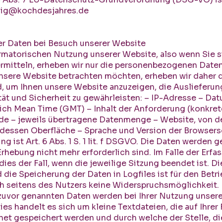
oig@kochdesjahres.de
r Daten bei Besuch unserer Website
ormatorischen Nutzung unserer Website, also wenn Sie si
rmitteln, erheben wir nur die personenbezogenen Daten,
unsere Website betrachten möchten, erheben wir daher d
d, um Ihnen unsere Website anzuzeigen, die Auslieferun
tät und Sicherheit zu gewährleisten: – IP-Adresse – Da
ich Mean Time (GMT) – Inhalt der Anforderung (konkrete
de – jeweils übertragene Datenmenge – Website, von d
dessen Oberfläche – Sprache und Version der Browsers
g ist Art. 6 Abs. 1 S. 1 lit. f DSGVO. Die Daten werden g
rhebung nicht mehr erforderlich sind. Im Falle der Erfa
dies der Fall, wenn die jeweilige Sitzung beendet ist. D
 die Speicherung der Daten in Logfiles ist für den Betr
ich seitens des Nutzers keine Widerspruchsmöglichkeit.
 zuvor genannten Daten werden bei Ihrer Nutzung unser
es handelt es sich um kleine Textdateien, die auf Ihrer
t gespeichert werden und durch welche der Stelle, die