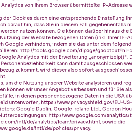
Analytics von Ihrem Browser übermittelte IP-Adresse w
.
g der Cookies durch eine entsprechende Einstellung Ih
och darauf hin, dass Sie in diesem Fall gegebenenfalls 
 werden nutzen können. Sie können darüber hinaus die 
 Nutzung der Website bezogenen Daten (inkl. Ihrer IP-A
ch Google verhindern, indem sie das unter dem folgend
allieren:
http://tools.google.com/dlpage/gaoptout?hl=
oogle Analytics mit der Erweiterung „anonymizeIp()“.
ne Personenbeziehbarkeit kann damit ausgeschlossen we
bezug zukommt, wird dieser also sofort ausgeschloss
ht.
cs, um die Nutzung unserer Website analysieren und re
en können wir unser Angebot verbessern und für Sie als
efälle, in denen personenbezogene Daten in die USA üb
eld unterworfen,
https://www.privacyshield.gov/EU-U
ieters: Google Dublin, Google Ireland Ltd., Gordon Hous
1. Nutzerbedingungen:
http://www.google.com/analytics/
e.com/intl/de/analytics/learn/privacy.html
, sowie die
www.google.de/intl/de/policies/privacy
.