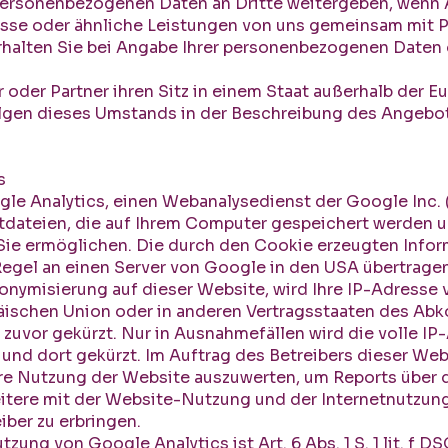
 personenbezogenen Daten an Dritte weitergeben, wenn
üsse oder ähnliche Leistungen von uns gemeinsam mit 
rhalten Sie bei Angabe Ihrer personenbezogenen Daten 
r oder Partner ihren Sitz in einem Staat außerhalb der 
Folgen dieses Umstands in der Beschreibung des Angebo
s
gle Analytics, einen Webanalysedienst der Google Inc. 
tdateien, die auf Ihrem Computer gespeichert werden u
ie ermöglichen. Die durch den Cookie erzeugten Infor
Regel an einen Server von Google in den USA übertragen
nonymisierung auf dieser Website, wird Ihre IP-Adresse
päischen Union oder in anderen Vertragsstaaten des A
uvor gekürzt. Nur in Ausnahmefällen wird die volle IP
und dort gekürzt. Im Auftrag des Betreibers dieser We
re Nutzung der Website auszuwerten, um Reports über 
tere mit der Website-Nutzung und der Internetnutzun
ber zu erbringen.
zung von Google Analytics ist Art. 6 Abs. 1 S. 1 lit. f D