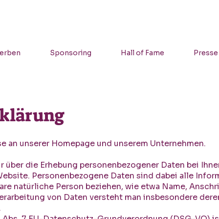
erben
Sponsoring
Hall of Fame
Presse
klärung
esse an unserer Homepage und unserem Unternehmen.
ir über die Erhebung personenbezogener Daten bei Ihne
bsite. Personenbezogene Daten sind dabei alle Informa
erbare natürliche Person beziehen, wie etwa Name, Anschr
 Verarbeitung von Daten versteht man insbesondere der
.
. 4 Abs. 7 EU-Datenschutz-Grundverordnung (DSG-VO) ist