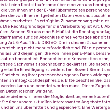
iv ist eine Kontaktaufnahme über eine von uns bereitg
n die von Ihnen mit der E-Mail übermittelten personen
den die von Ihnen mitgeteilten Daten von uns ausschli
ahme verarbeitet. Es erfolgt im Zusammenhang mit dies
 Die Rechtsgrundlage für die Verarbeitung ist Art. 6 Abs
rs. Senden Sie uns eine E-Mail ist die Rechtsgrundlage
ktaufnahme auf den Abschluss eines Vertrages abzielt is
ung Art. 6 Abs. 1 lit. b DSGVO. Die in diesem Zusamme
kerreichung nicht mehr erforderlich sind. Für die per
lars und diejenigen, die von Ihnen per E-Mail übersand
r-sation beendet ist. Beendet ist die Konversation dan
offene Sachverhalt abschließend geklärt ist. Sie haben 
 erteilte Einwilligung zu widerrufen. Soweit Sie mit un
er Speicherung Ihrer personenbezogenen Daten widerspr
chten an
info@kochdesjahres.de
. Bitte beachten Sie, da
rt werden kann und beendet werden muss. Die im Zuge 
en Daten löschen wir dann.
site bieten wir Ihnen die Möglichkeit an, einen kosten
 Sie über unsere aktuellen interessanten Angebote inf
und an uns übermittelt und gespeichert. Eine Weitergabe